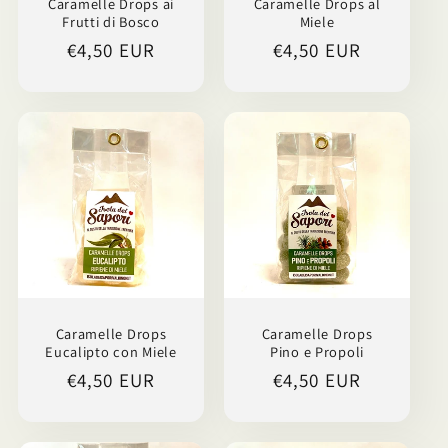
Caramelle Drops ai
Caramelle Drops al
Frutti di Bosco
Miele
Prezzo
€4,50 EUR
Prezzo
€4,50 EUR
di
di
listino
listino
Caramelle Drops
Caramelle Drops
Eucalipto con Miele
Pino e Propoli
Prezzo
€4,50 EUR
Prezzo
€4,50 EUR
di
di
listino
listino