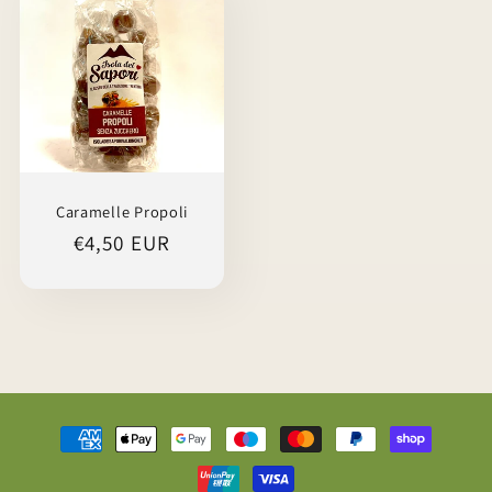
Caramelle Propoli
Prezzo
€4,50 EUR
di
listino
Metodi
di