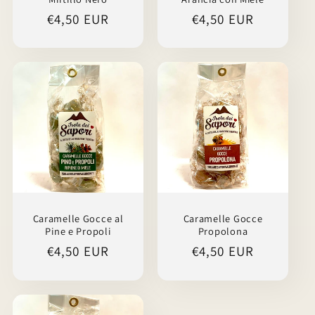
Prezzo
€4,50 EUR
Prezzo
€4,50 EUR
di
di
listino
listino
Caramelle Gocce al
Caramelle Gocce
Pine e Propoli
Propolona
Prezzo
€4,50 EUR
Prezzo
€4,50 EUR
di
di
listino
listino