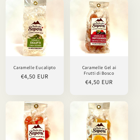
Caramelle Eucalipto
Caramelle Gel ai
Frutti di Bosco
Prezzo
€4,50 EUR
Prezzo
€4,50 EUR
di
di
listino
listino