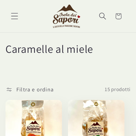
Vai
direttamente
ai contenuti
Carrello
C
Caramelle al miele
o
l
l
Filtra e ordina
15 prodotti
e
z
i