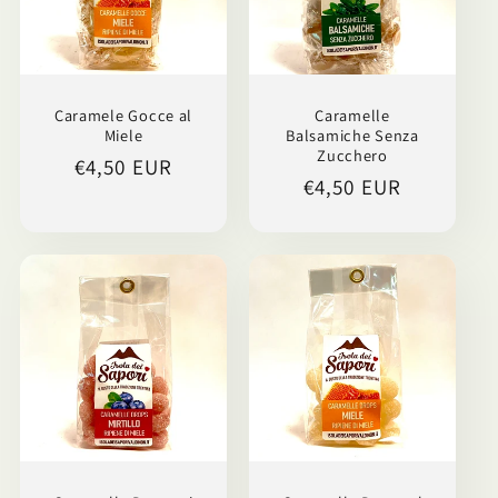
o
n
Caramele Gocce al
Caramelle
e
Miele
Balsamiche Senza
Zucchero
Prezzo
€4,50 EUR
:
Prezzo
€4,50 EUR
di
di
listino
listino