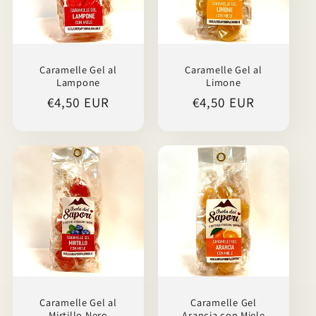
Caramelle Gel al
Caramelle Gel al
Lampone
Limone
Prezzo
€4,50 EUR
Prezzo
€4,50 EUR
di
di
listino
listino
Caramelle Gel al
Caramelle Gel
Mirtillo Nero
Arancia con Miele