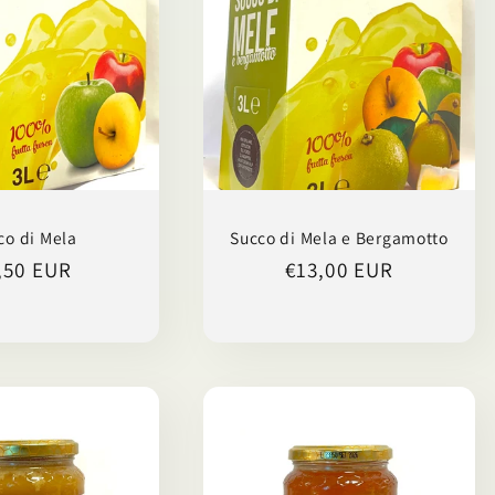
co di Mela
Succo di Mela e Bergamotto
ezzo
,50 EUR
Prezzo
€13,00 EUR
di
stino
listino