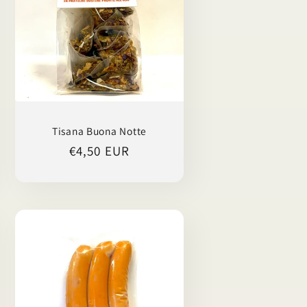
Tisana Buona Notte
Prezzo
€4,50 EUR
di
listino