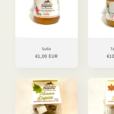
Sulla
T
Prezzo
€1,00 EUR
Pr
€1
di
di
listino
lis