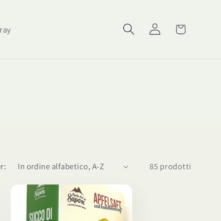
Carrello
Accedi
ray
r:
85 prodotti