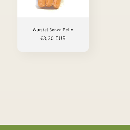
Wurstel Senza Pelle
Prezzo
€3,30 EUR
di
listino