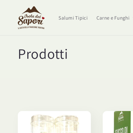
Vai
direttamente
ai contenuti
Salumi Tipici
Carne e Funghi
C
Prodotti
o
l
l
e