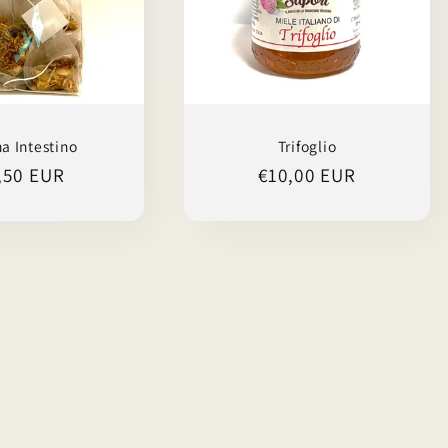
a Intestino
Trifoglio
ezzo
,50 EUR
Prezzo
€10,00 EUR
di
stino
listino