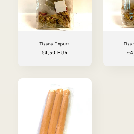
Tisana Depura
Tisan
Prezzo
€4,50 EUR
Pr
€4
di
di
listino
li