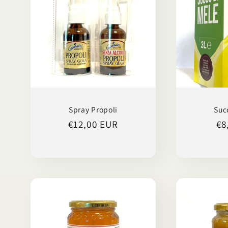
z
i
o
n
Spray Propoli
Suc
Prezzo
€12,00 EUR
Pr
€8
di
di
e
listino
li
: