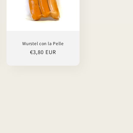
Wurstel con la Pelle
Prezzo
€3,80 EUR
di
listino