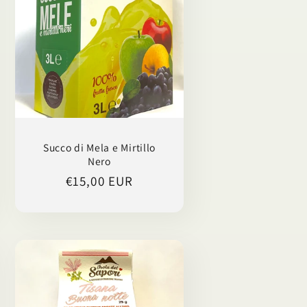
Succo di Mela e Mirtillo
Nero
Prezzo
€15,00 EUR
di
listino