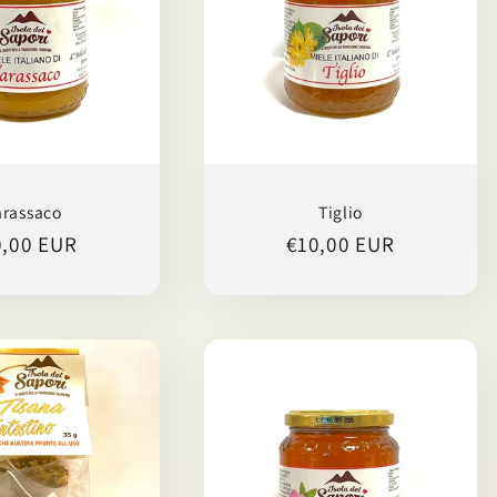
arassaco
Tiglio
ezzo
0,00 EUR
Prezzo
€10,00 EUR
di
tino
listino