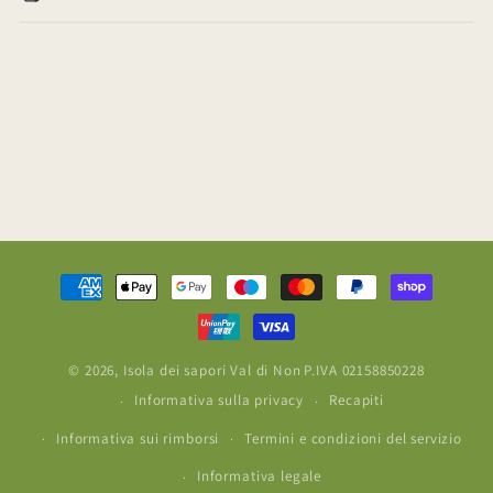
Metodi
di
pagamento
© 2026,
Isola dei sapori Val di Non
P.IVA 02158850228
Informativa sulla privacy
Recapiti
Informativa sui rimborsi
Termini e condizioni del servizio
Informativa legale