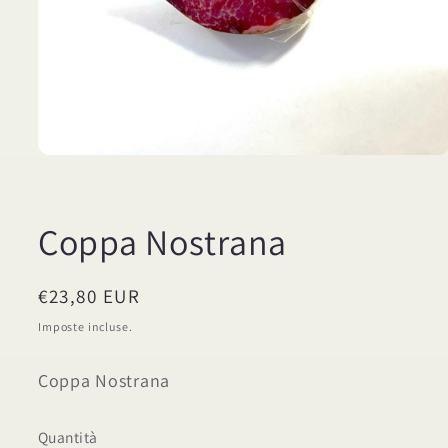
Apri
contenuti
multimediali
1
in
Coppa Nostrana
finestra
modale
Prezzo
€23,80 EUR
di
Imposte incluse.
listino
Coppa Nostrana
Quantità