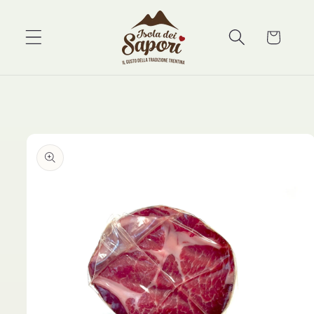
Vai
direttamente
ai contenuti
Carrello
Passa alle
informazioni
sul prodotto